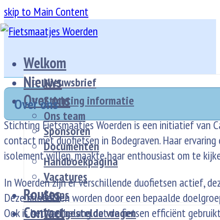
skip to Main Content
Welkom
Nieuws
Nieuwsbrief
Over ons
Stichting informatie
Over ons
Ons team
Stichting Fietsmaatjes Woerden is een initiatief van 
Sponsoren
contact met duofietsen in Bodegraven. Haar ervaring 
Documenten
isolement willen, maakte haar enthousiast om te kijk
Handboekpagina
Vacatures
In Woerden zijn er verschillende duofietsen actief, de
Routes
Stops
Deze duofietsen worden door een bepaalde doelgroep g
Contact
Veel gestelde vragen
Ook is het van belang dat de fietsen efficiënt gebruik